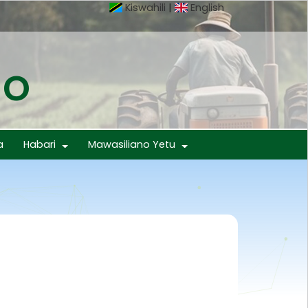
Kiswahili
|
English
mo
a
Habari
Mawasiliano Yetu