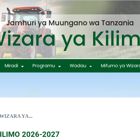
Jamhuri ya Muungano wa Tanzania
izara ya Kili
Miradi
Programu
Wadau
Mifumo ya Wizar
WIZARA YA...
ILIMO 2026-2027