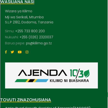
WASILIANA NASI
Wizara ya Kilimo
Mji wa Serikali, Mtumba
S.L.P 2182, Dodoma, Tanzania
Simu:
+255 733 800 200
Nukushi:
+255 (026) 2320037
Barua pepe:
ps@kilimo.go.tz
TOVUTI ZINAZOHUSIANA