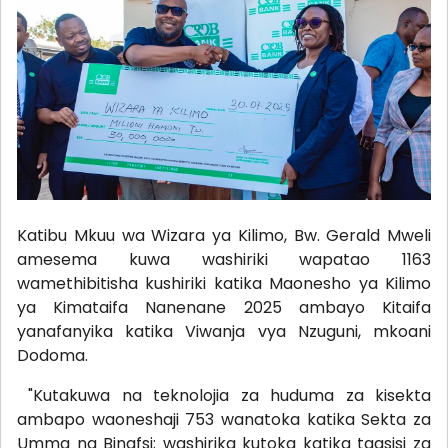
Katibu Mkuu wa Wizara ya Kilimo, Bw. Gerald Mweli
amesema kuwa washiriki wapatao 1163
wamethibitisha kushiriki katika Maonesho ya Kilimo
ya Kimataifa Nanenane 2025 ambayo Kitaifa
yanafanyika katika Viwanja vya Nzuguni, mkoani
Dodoma.
"Kutakuwa na teknolojia za huduma za kisekta
ambapo waoneshaji 753 wanatoka katika Sekta za
Umma na Binafsi; washirika kutoka katika taasisi za