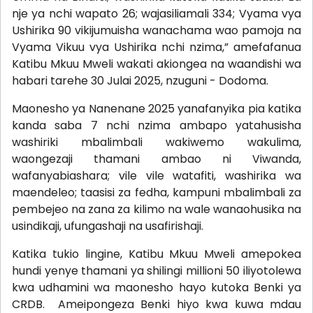
nje ya nchi wapato 26; wajasiliamali 334; Vyama vya
Ushirika 90 vikijumuisha wanachama wao pamoja na
Vyama Vikuu vya Ushirika nchi nzima,” amefafanua
Katibu Mkuu Mweli wakati akiongea na waandishi wa
habari tarehe 30 Julai 2025, nzuguni - Dodoma.
Maonesho ya Nanenane 2025 yanafanyika pia katika
kanda saba 7 nchi nzima ambapo yatahusisha
washiriki mbalimbali wakiwemo wakulima,
waongezaji thamani ambao ni Viwanda,
wafanyabiashara; vile vile watafiti, washirika wa
maendeleo; taasisi za fedha, kampuni mbalimbali za
pembejeo na zana za kilimo na wale wanaohusika na
usindikaji, ufungashaji na usafirishaji.
Katika tukio lingine, Katibu Mkuu Mweli amepokea
hundi yenye thamani ya shilingi millioni 50 iliyotolewa
kwa udhamini wa maonesho hayo kutoka Benki ya
CRDB. Ameipongeza Benki hiyo kwa kuwa mdau