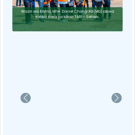
Tanzania na Jamhuri ya Rwanda zimekubaliana
kuangazia maeneo mbalimbali ya ushirikiano katika
Sekta ya Kilimo, ikiwemo kubadilishana uzoefu wa
teknolojia, utaalamu wa kuongeza uzalishaji, usalama
wa chakula, pamoja na fursa za biashara ya mazao
ya kilimo hususan tasnia ya mbolea.
Previous
Next