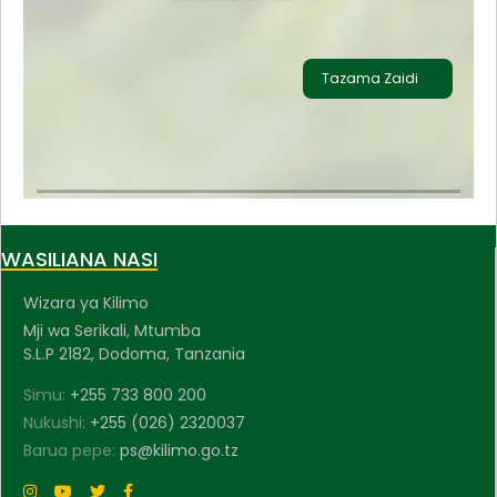
Tazama Zaidi
WASILIANA NASI
Wizara ya Kilimo
Mji wa Serikali, Mtumba
S.L.P 2182, Dodoma, Tanzania
Simu:
+255 733 800 200
Nukushi:
+255 (026) 2320037
Barua pepe:
ps@kilimo.go.tz