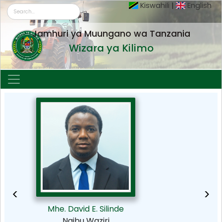
Kiswahili
|
English
Jamhuri ya Muungano wa Tanzania
Wizara ya Kilimo
<
>
Mhe. David E. Silinde
Naibu Waziri