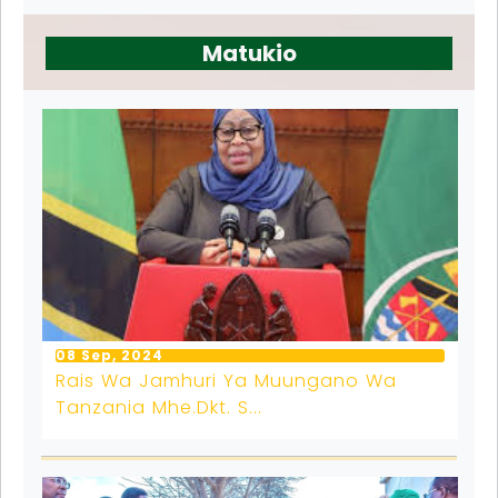
Matukio
08 Sep, 2024
Rais Wa Jamhuri Ya Muungano Wa
Tanzania Mhe.Dkt. S...