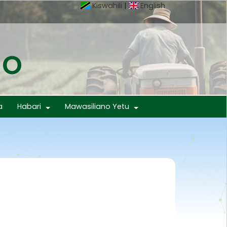
Kiswahili
|
English
mo
a
Habari
Mawasiliano Yetu