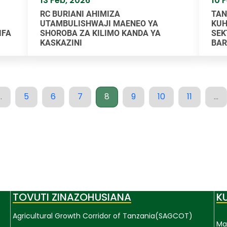
13 Feb, 2026
10 
RC BURIANI AHIMIZA
TAN
UTAMBULISHWAJI MAENEO YA
KUH
IFA
SHOROBA ZA KILIMO KANDA YA
SEK
KASKAZINI
BAR
..
5
6
7
8
9
10
11
...
TOVUTI ZINAZOHUSIANA
K
Agricultural Growth Corridor of Tanzania(SAGCOT)
Ma