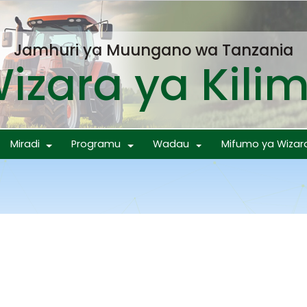
Jamhuri ya Muungano wa Tanzania
izara ya Kili
Miradi
Programu
Wadau
Mifumo ya Wizar